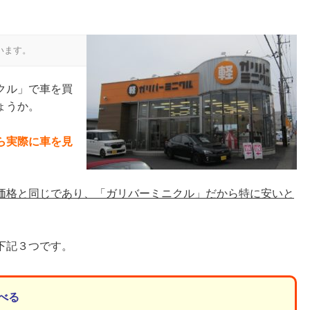
います。
クル」で車を買
ょうか。
ら実際に車を見
価格と同じであり、「ガリバーミニクル」だから特に安いと
下記３つです。
べる