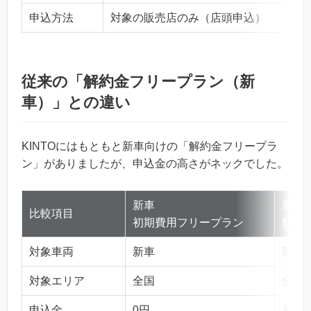
申込方法
対象の販売店のみ（店頭申込）
従来の「解約金フリープラン（新
車）」との違い
KINTOにはもともと新車向けの「解約金フリープラ
ン」がありましたが、申込金の高さがネックでした。
新車
新車
比較項目
初期費用フリープラン
解約
対象車両
新車
新車
対象エリア
全国
全国
申込金
0円
月額5