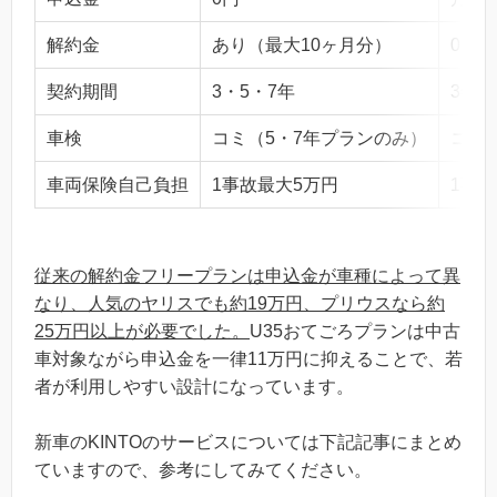
解約金
あり（最大10ヶ月分）
0円
契約期間
3・5・7年
3年
車検
コミ（5・7年プランのみ）
コミ
車両保険自己負担
1事故最大5万円
1事
従来の解約金フリープランは申込金が車種によって異
なり、人気のヤリスでも約19万円、プリウスなら約
25万円以上が必要でした。
U35おてごろプランは中古
車対象ながら申込金を一律11万円に抑えることで、若
者が利用しやすい設計になっています。
新車のKINTOのサービスについては下記記事にまとめ
ていますので、参考にしてみてください。