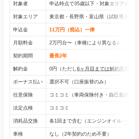
対象者
申込時点で35歳以下・対象エリア在住
対象エリア
東京都・長野県・富山県（試験導入・限
申込金
11万円（税込）一律
月額料金
2万円台〜（車種により異なる）
契約期間
最長2年
解約金
0円（ただし
6ヶ月目までは解約不可
）
ボーナス払い
選択不可（口座振替のみ）
任意保険
コミコミ（車両保険付き・自己負担最大1
法定点検
コミコミ
消耗品交換
各1回まで含む（エンジンオイル・オイ
車検
なし（2年契約のため不要）