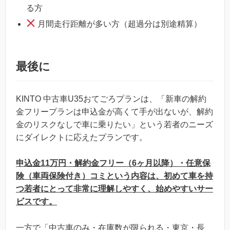
る方
月間走行距離が多い方（超過分は別途精算）
最後に
KINTO 中古車U35おてごろプランは、「新車の解約
金フリープランは申込金が高くて手が出ないが、解約
金のリスクなしで車に乗りたい」という若者のニーズ
にダイレクトに応えたプランです。
申込金11万円・解約金フリー（6ヶ月以降）・任意保
険（車両保険付き）コミという内容は、初めて車を持
つ若者にとって非常に理解しやすく、始めやすいサー
ビスです。
一方で「中古車のみ・在庫数が限られる・東京・長