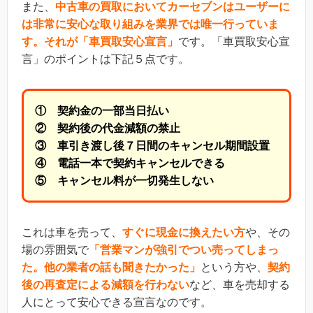
また、
中古車の買取においてカーセブンはユーザーに
は非常に安心な取り組みを業界では唯一行っていま
す。それが「車買取安心宣言」
です。「車買取安心宣
言」のポイントは下記５点です。
① 契約金の一部当日払い
② 契約後の代金減額の禁止
③ 車引き渡し後７日間のキャンセル期間設置
④ 電話一本で契約キャンセルできる
⑤ キャンセル料が一切発生しない
これは車を売って、
すぐに現金に換えたい方
や、その
場の雰囲気で
「営業マンが強引でつい売ってしまっ
た。他の業者の話も聞きたかった」
という方や、
契約
後の再査定による減額を行わない
など、車を売却する
人にとって安心できる宣言なのです。