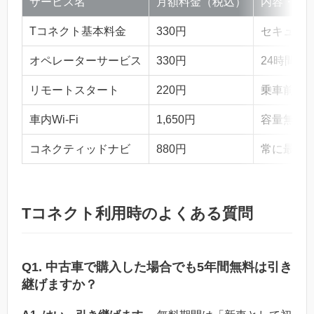
サービス名
月額料金（税込）
内容・ポ
Tコネクト基本料金
330円
セキュリ
オペレーターサービス
330円
24時間3
リモートスタート
220円
乗車前エ
車内Wi-Fi
1,650円
容量無制
コネクティッドナビ
880円
常に最新
Tコネクト利用時のよくある質問
Q1. 中古車で購入した場合でも5年間無料は引き
継げますか？