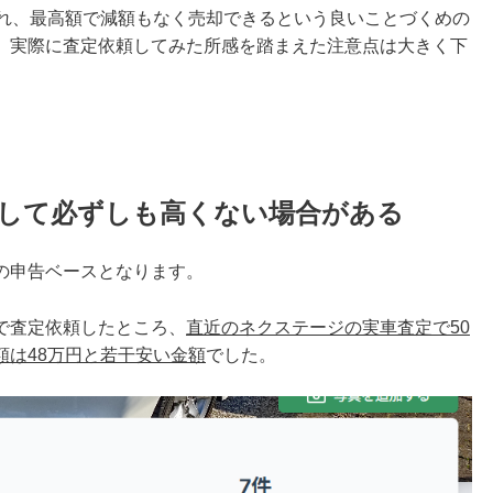
られ、最高額で減額もなく売却できるという良いことづくめの
、実際に査定依頼してみた所感を踏まえた注意点は大きく下
較して必ずしも高くない場合がある
の申告ベースとなります。
で査定依頼したところ、
直近のネクステージの実車査定で50
額は48万円と若干安い金額
でした。