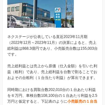
ネクステージが公表している直近2023年11月期
（2022年12月～2023年11月）の決算によると、売上
総利益は868.3億円であり、小売販売台数は155,003台
です。
売上総利益とは売上から原価（仕入金額）を引いた利
益（粗利）であり、売上総利益を台数で割ることでお
およその台粗利（１台当たり利益）が算出できます。
同時期における買取台数202,010台の１台あたり利益
を６万円、車検台数108,100台の１台あたり利益を2.5
万円と仮定すると、下記表のように
小売販売の１台当